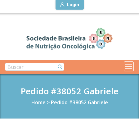
Login
Pedido #38052 Gabriele
Home
>
Pedido #38052 Gabriele