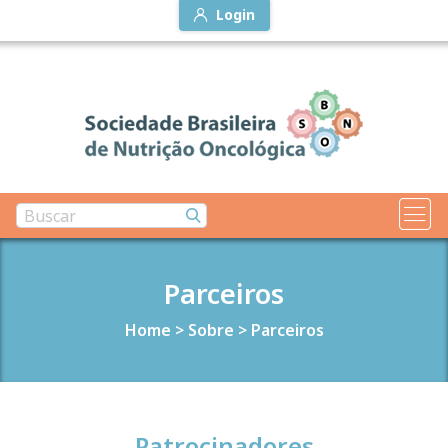
Login
Parceiros
Home
>
Sobre
>
Parceiros
Patrocinadores