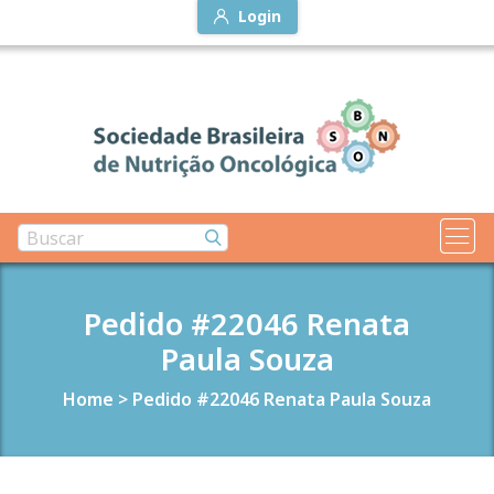
Login
Pedido #22046 Renata
Paula Souza
Home
>
Pedido #22046 Renata Paula Souza