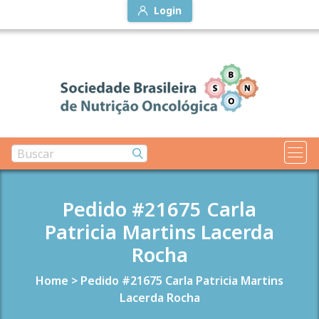
Login
Pedido #21675 Carla
Patricia Martins Lacerda
Rocha
Home
>
Pedido #21675 Carla Patricia Martins
Lacerda Rocha