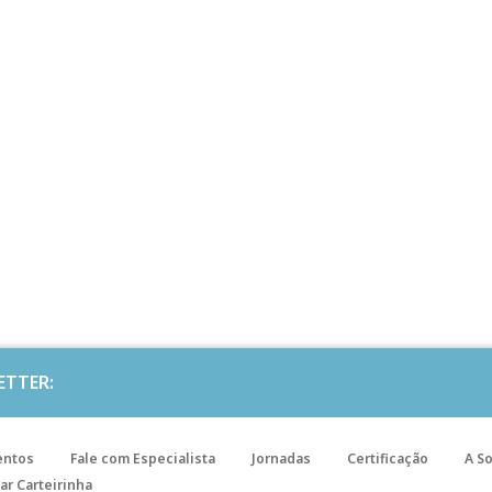
ETTER:
entos
Fale com Especialista
Jornadas
Certificação
A S
ar Carteirinha