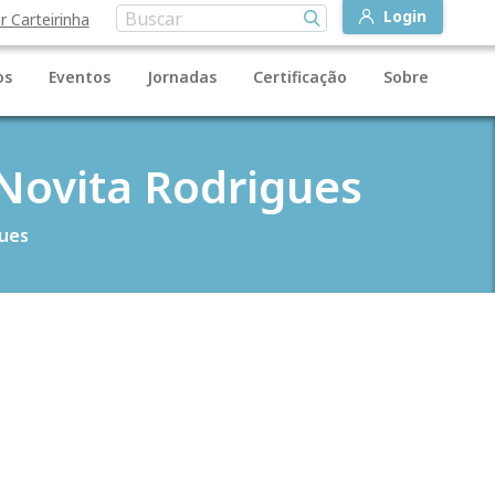
Login
r Carteirinha
os
Eventos
Jornadas
Certificação
Sobre
Novita Rodrigues
ues