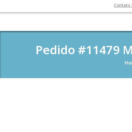
Contato
Pedido #11479 M
Ho