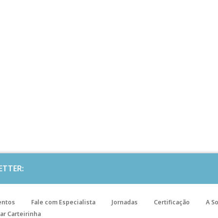
ETTER:
entos
Fale com Especialista
Jornadas
Certificação
A S
ar Carteirinha