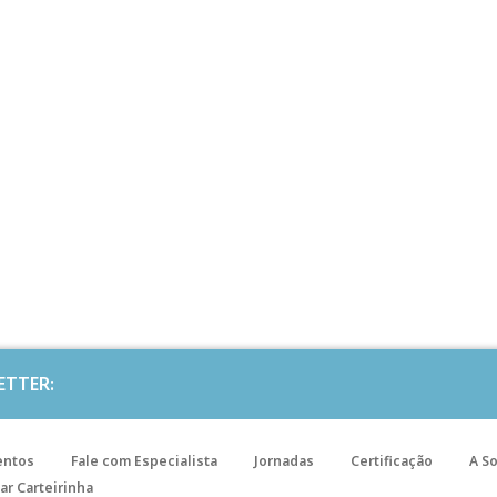
ETTER:
entos
Fale com Especialista
Jornadas
Certificação
A S
ar Carteirinha