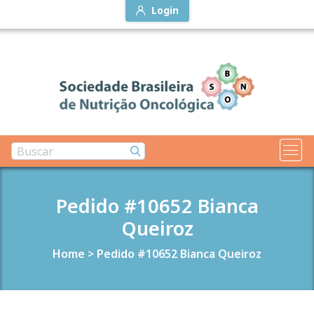
Login
Pedido #10652 Bianca
Queiroz
Home
>
Pedido #10652 Bianca Queiroz