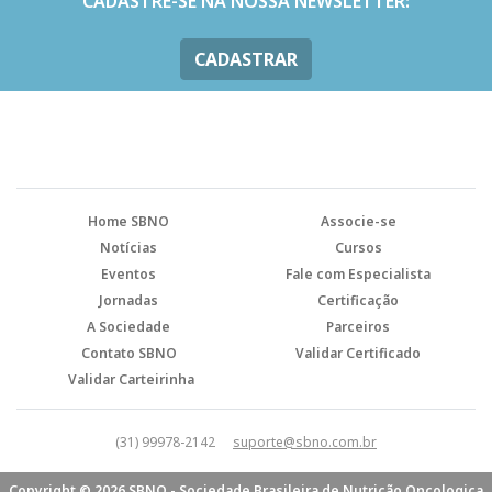
CADASTRE-SE NA NOSSA NEWSLETTER:
CADASTRAR
Home SBNO
Associe-se
Notícias
Cursos
Eventos
Fale com Especialista
Jornadas
Certificação
A Sociedade
Parceiros
Contato SBNO
Validar Certificado
Validar Carteirinha
(31) 99978-2142
suporte@sbno.com.br
Copyright © 2026 SBNO - Sociedade Brasileira de Nutrição Oncologica