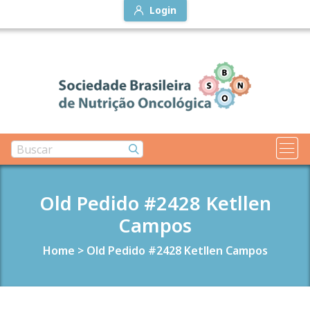
Login
Old Pedido #2428 Ketllen
Campos
Home
>
Old Pedido #2428 Ketllen Campos