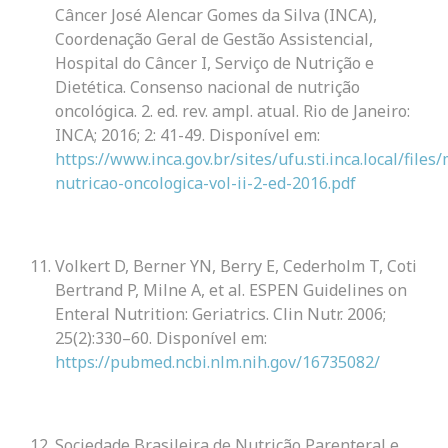
Câncer José Alencar Gomes da Silva (INCA),
Coordenação Geral de Gestão Assistencial,
Hospital do Câncer I, Serviço de Nutrição e
Dietética. Consenso nacional de nutrição
oncológica. 2. ed. rev. ampl. atual. Rio de Janeiro:
INCA; 2016; 2: 41-49. Disponível em:
https://www.inca.gov.br/sites/ufu.sti.inca.local/fil
nutricao-oncologica-vol-ii-2-ed-2016.pdf
Volkert D, Berner YN, Berry E, Cederholm T, Coti
Bertrand P, Milne A, et al. ESPEN Guidelines on
Enteral Nutrition: Geriatrics. Clin Nutr. 2006;
25(2):330–60. Disponível em:
https://pubmed.ncbi.nlm.nih.gov/16735082/
Sociedade Brasileira de Nutrição Parenteral e