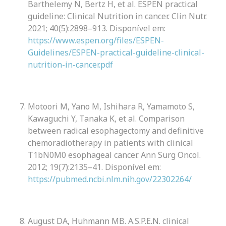
Barthelemy N, Bertz H, et al. ESPEN practical
guideline: Clinical Nutrition in cancer. Clin Nutr.
2021; 40(5):2898–913. Disponível em:
https://www.espen.org/files/ESPEN-
Guidelines/ESPEN-practical-guideline-clinical-
nutrition-in-cancer.pdf
Motoori M, Yano M, Ishihara R, Yamamoto S,
Kawaguchi Y, Tanaka K, et al. Comparison
between radical esophagectomy and definitive
chemoradiotherapy in patients with clinical
T1bN0M0 esophageal cancer. Ann Surg Oncol.
2012; 19(7):2135–41. Disponível em:
https://pubmed.ncbi.nlm.nih.gov/22302264/
August DA, Huhmann MB. A.S.P.E.N. clinical