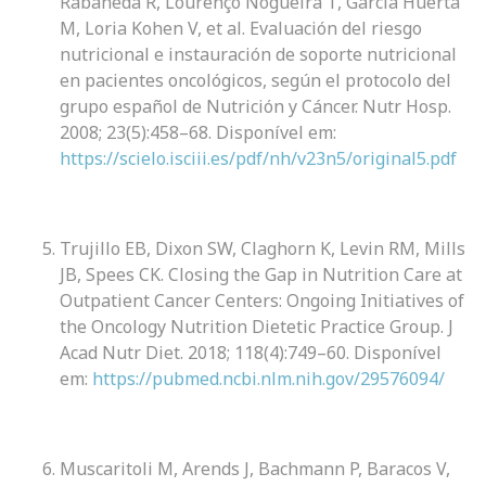
Rabaneda R, Lourenço Nogueira T, García Huerta
M, Loria Kohen V, et al. Evaluación del riesgo
nutricional e instauración de soporte nutricional
en pacientes oncológicos, según el protocolo del
grupo español de Nutrición y Cáncer. Nutr Hosp.
2008; 23(5):458–68. Disponível em:
https://scielo.isciii.es/pdf/nh/v23n5/original5.pdf
Trujillo EB, Dixon SW, Claghorn K, Levin RM, Mills
JB, Spees CK. Closing the Gap in Nutrition Care at
Outpatient Cancer Centers: Ongoing Initiatives of
the Oncology Nutrition Dietetic Practice Group. J
Acad Nutr Diet. 2018; 118(4):749–60. Disponível
em:
https://pubmed.ncbi.nlm.nih.gov/29576094/
Muscaritoli M, Arends J, Bachmann P, Baracos V,