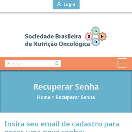
Login
Recuperar Senha
Home
>
Recuperar Senha
Insira seu email de cadastro para
gerar uma nova senha: