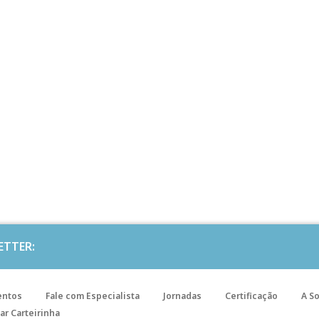
ETTER:
entos
Fale com Especialista
Jornadas
Certificação
A S
ar Carteirinha