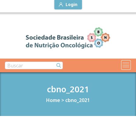
Login
cbno_2021
Home
>
cbno_2021