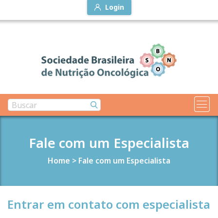
Login
Fale com um Especialista
Home
>
Fale com um Especialista
Entrar em contato com especialista