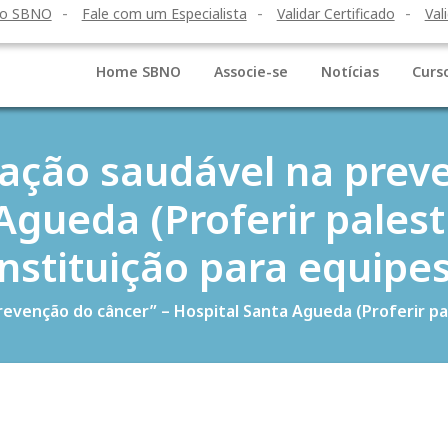
to SBNO
Fale com um Especialista
Validar Certificado
Val
Home SBNO
Associe-se
Notícias
Curs
tação saudável na prev
 Agueda (Proferir pales
Instituição para equipes
revenção do câncer” – Hospital Santa Agueda (Proferir p