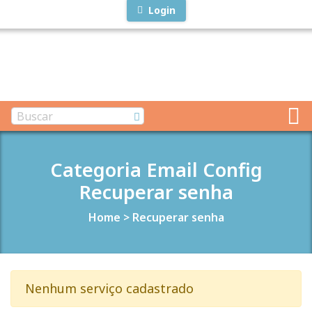
Login
Categoria Email Config
Recuperar senha
Home
>
Recuperar senha
Nenhum serviço cadastrado