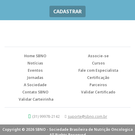
CADASTRAR
Home SBNO
Associe-se
Notícias
Cursos
Eventos
Fale com Especialista
Jornadas
Certificação
A Sociedade
Parceiros
Contato SBNO
Validar Certificado
Validar Carteirinha
(31) 99978-2142
suporte@sbno.com.br
Copyright © 2026 SBNO - Sociedade Brasileira de Nutrição Oncologica
All Rights Reserved