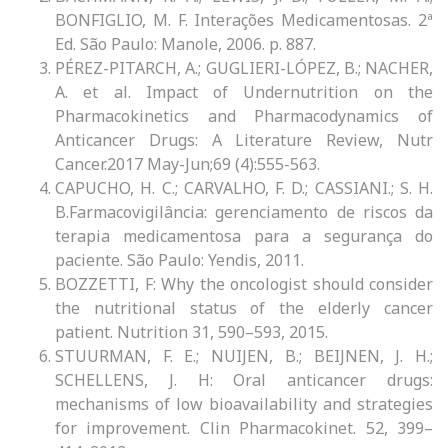
BONFIGLIO, M. F. Interações Medicamentosas. 2ª
Ed. São Paulo: Manole, 2006. p. 887.
PÉREZ-PITARCH, A.; GUGLIERI-LÓPEZ, B.; NACHER,
A. et al. Impact of Undernutrition on the
Pharmacokinetics and Pharmacodynamics of
Anticancer Drugs: A Literature Review, Nutr
Cancer.2017 May-Jun;69 (4):555-563.
CAPUCHO, H. C.; CARVALHO, F. D.; CASSIANI.; S. H.
B.Farmacovigilância: gerenciamento de riscos da
terapia medicamentosa para a segurança do
paciente. São Paulo: Yendis, 2011.
BOZZETTI, F: Why the oncologist should consider
the nutritional status of the elderly cancer
patient. Nutrition 31, 590–593, 2015.
STUURMAN, F. E.; NUIJEN, B.; BEIJNEN, J. H.;
SCHELLENS, J. H: Oral anticancer drugs:
mechanisms of low bioavailability and strategies
for improvement. Clin Pharmacokinet. 52, 399–