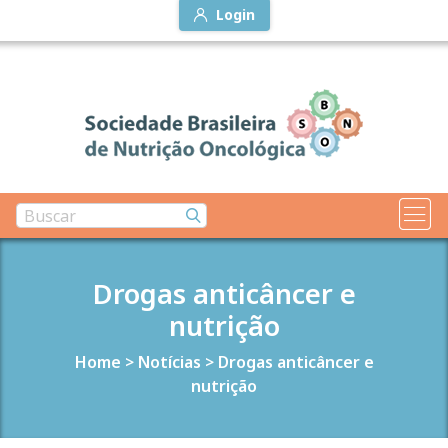
Login
Drogas anticâncer e
nutrição
Home
>
Notícias
>
Drogas anticâncer e
nutrição