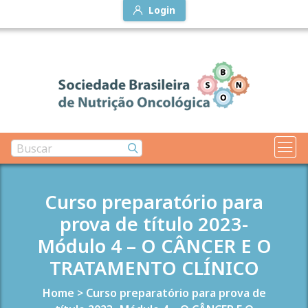
Login
Curso preparatório para
prova de título 2023-
Módulo 4 – O CÂNCER E O
TRATAMENTO CLÍNICO
Home
>
Curso preparatório para prova de