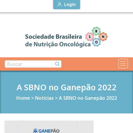
Login
A SBNO no Ganepão 2022
Home
>
Notícias
>
A SBNO no Ganepão 2022