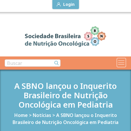
Login
A SBNO lançou o Inquerito
Brasileiro de Nutrição
Oncológica em Pediatria
Home
>
Notícias
>
A SBNO lançou o Inquerito
Brasileiro de Nutrição Oncológica em Pediatria