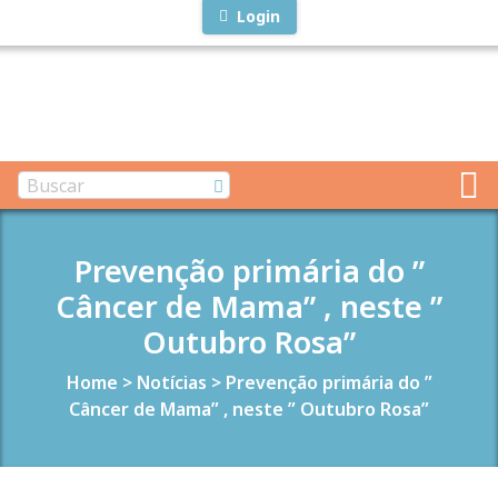
Login
Prevenção primária do ”
Câncer de Mama” , neste ”
Outubro Rosa”
Home
>
Notícias
>
Prevenção primária do ”
Câncer de Mama” , neste ” Outubro Rosa”