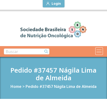
Login
Pedido #37457 Nágila Lima
de Almeida
Home
>
Pedido #37457 Nágila Lima de Almeida