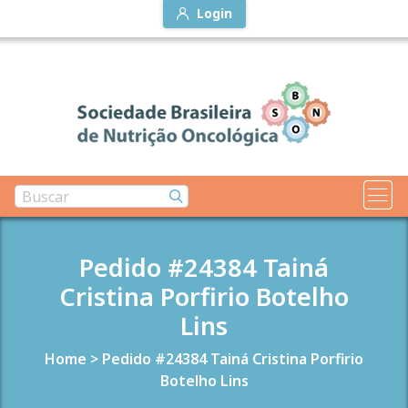
Login
Pedido #24384 Tainá
Cristina Porfirio Botelho
Lins
Home
>
Pedido #24384 Tainá Cristina Porfirio
Botelho Lins