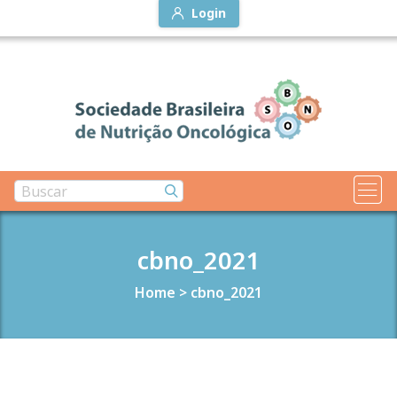
Login
cbno_2021
Home
>
cbno_2021