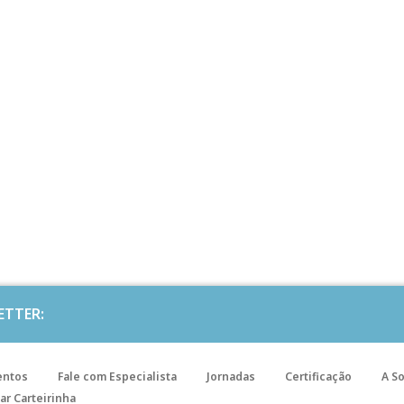
ETTER:
entos
Fale com Especialista
Jornadas
Certificação
A S
ar Carteirinha