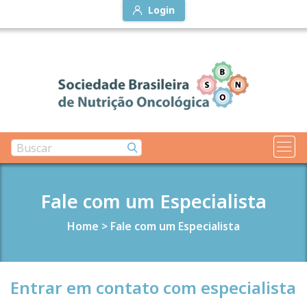
Login
Fale com um Especialista
Home
>
Fale com um Especialista
Entrar em contato com especialista