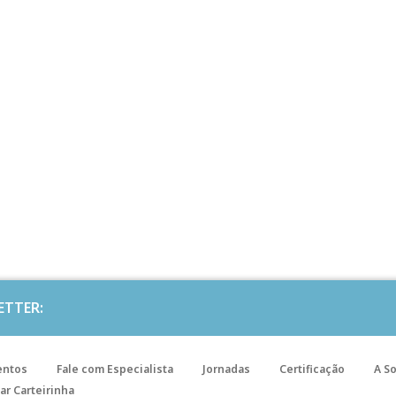
ETTER:
entos
Fale com Especialista
Jornadas
Certificação
A S
ar Carteirinha