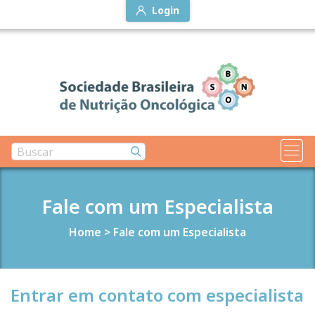
Login
Fale com um Especialista
Home
>
Fale com um Especialista
Entrar em contato com especialista