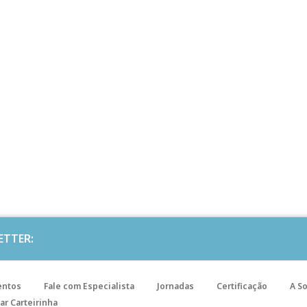
ETTER:
entos
Fale com Especialista
Jornadas
Certificação
A S
ar Carteirinha