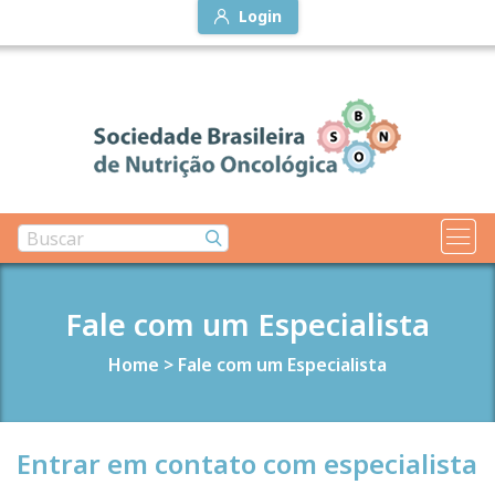
Login
Fale com um Especialista
Home
>
Fale com um Especialista
Entrar em contato com especialista