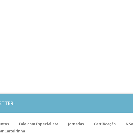
ETTER:
entos
Fale com Especialista
Jornadas
Certificação
A S
ar Carteirinha