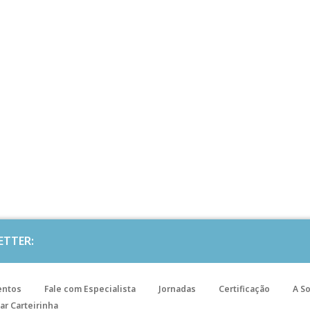
ETTER:
entos
Fale com Especialista
Jornadas
Certificação
A S
ar Carteirinha