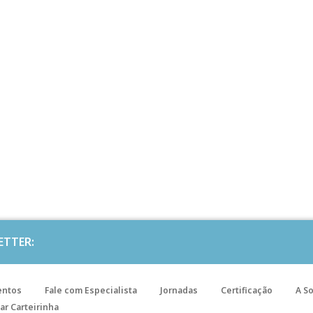
ETTER:
entos
Fale com Especialista
Jornadas
Certificação
A S
ar Carteirinha