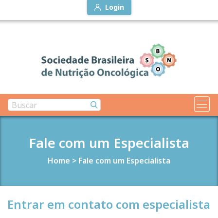
Login
Fale com um Especialista
Home
>
Fale com um Especialista
Entrar em contato com especialista