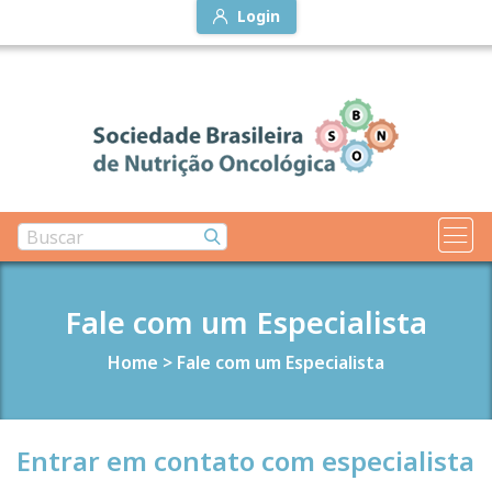
Login
Fale com um Especialista
Home
>
Fale com um Especialista
Entrar em contato com especialista