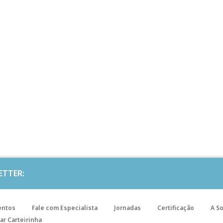
ETTER:
entos
Fale com Especialista
Jornadas
Certificação
A S
ar Carteirinha