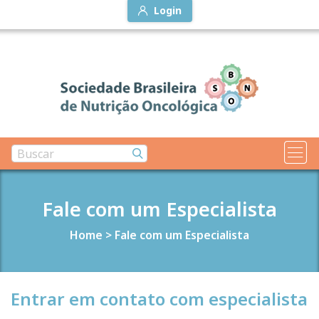
Login
Fale com um Especialista
Home
>
Fale com um Especialista
Entrar em contato com especialista