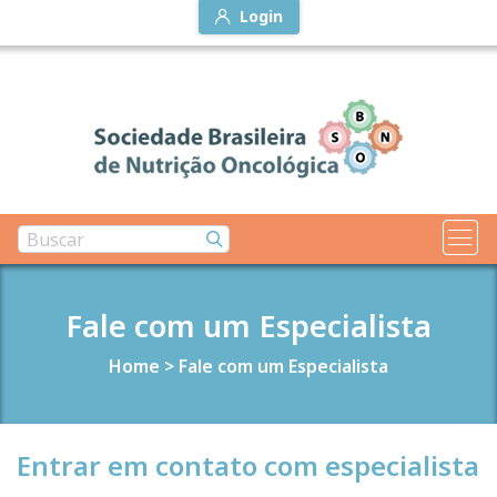
Login
Fale com um Especialista
Home
>
Fale com um Especialista
Entrar em contato com especialista