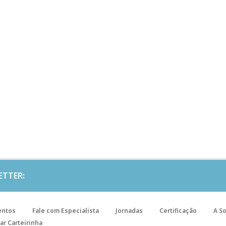
ETTER:
entos
Fale com Especialista
Jornadas
Certificação
A S
ar Carteirinha