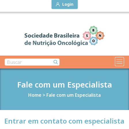
Login
Fale com um Especialista
Home
>
Fale com um Especialista
Entrar em contato com especialista